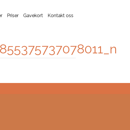
er
Priser
Gavekort
Kontakt oss
7855375737078011_n