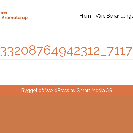
Hjem
Våre Behandling
33208764942312_711
Bygget på WordPress av
Smart Media AS