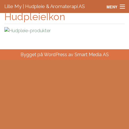
Lille My | Hudpleie & Aromaterapi AS
MENY
HudpleieIkon
Hjem
Våre Behandlinger
Priser
Bygget på WordPress av
Smart Media AS
Gavekort
Kontakt oss