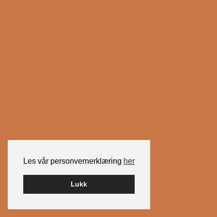
Les vår personvernerklæring
her
Lukk