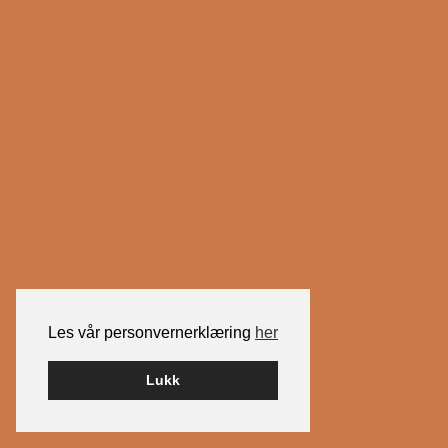
Les vår personvernerklæring
her
Lukk