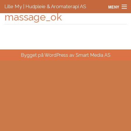
Lille My | Hudpleie & Aromaterapi AS
MENY
massage_ok
Hjem
Våre Behandlinger
Priser
Bygget på WordPress av
Smart Media AS
Gavekort
Kontakt oss